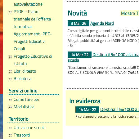
autovalutazione
Novità
PTOF – Piano
Mostra Tu
triennale dell’offerta
Agenda Nord
3 Mar 26
formativa,
Corso digitale per gli alunni iscritti delle classi 
Aggiornamenti, PEZ-
e V della scuola primaria dal 4/03 al 13/05/
Allegati pubblicità ai genitori AGENDA NORD 
Progetti Educativi
kB)
Zonali
Destina il 5×1000 alla tu
14 Mar 22
Progetto Educativo di
scuola
Istituto
Ricordiamoci di sostenere la nostra scuola!!! 
Libri di testo
SOCIALE SCUOLA VIVA SCRL P.IVA 017464
Biblioteca
Servizi online
In evidenza
Come fare per
Modulistica
Destina il 5×1000 al
14 Mar 22
Ricordiamoci di sostenere la nostra scuol
Territorio
Ubicazione scuola
Trasporti