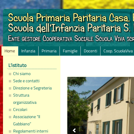
Home
Infanzia
Primaria
Famiglie
Docenti
Coop. ScuolaViva
L’istituto
Chi siamo
Sede e contatti
Direzione e Segreteria
Struttura
organizzativa
Circolari
Associazione “Il
Gabbiano”
Regolamenti interni