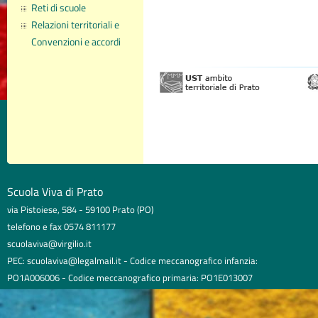
Reti di scuole
Relazioni territoriali e
Convenzioni e accordi
Scuola Viva di Prato
via Pistoiese, 584 - 59100 Prato (PO)
telefono e fax 0574 811177
scuolaviva@virgilio.it
PEC: scuolaviva@legalmail.it - Codice meccanografico infanzia:
PO1A006006 - Codice meccanografico primaria: PO1E013007