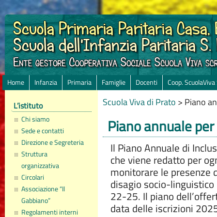
Home
Infanzia
Primaria
Famiglie
Docenti
Coop. ScuolaViva
Scuola Viva di Prato
>
Piano an
L’istituto
Chi siamo
Piano annuale per 
Sede e contatti
Direzione e Segreteria
Il Piano Annuale di Inclu
Struttura
che viene redatto per ogn
organizzativa
monitorare le presenze di 
Circolari
disagio socio-linguistic
Associazione “Il
22-25. Il piano dell’offe
Gabbiano”
data delle iscrizioni 202
Regolamenti interni