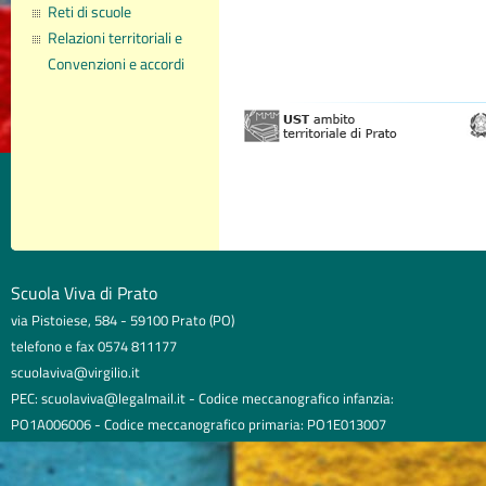
Reti di scuole
Relazioni territoriali e
Convenzioni e accordi
Scuola Viva di Prato
via Pistoiese, 584 - 59100 Prato (PO)
telefono e fax 0574 811177
scuolaviva@virgilio.it
PEC: scuolaviva@legalmail.it - Codice meccanografico infanzia:
PO1A006006 - Codice meccanografico primaria: PO1E013007