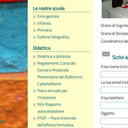
Le nostre scuole
Ente gestore
Infanzia
Orario di Segrete
Primaria
Orario di Direzi
Galleria fotografica
Coordinatrice del
Didattica
Didattica a distanza
Scrivi a
Regolamenti, Carta dei
Il tuo nome (rich
Servizi e Protocollo
Prevenzione del Bullismo e
La tua email (ric
Cyberbullismo
Piano annuale per
l’inclusione
Il tuo telefono
RAV Rapporto
autovalutazione
Oggetto
PTOF – Piano triennale
dell’offerta formativa,