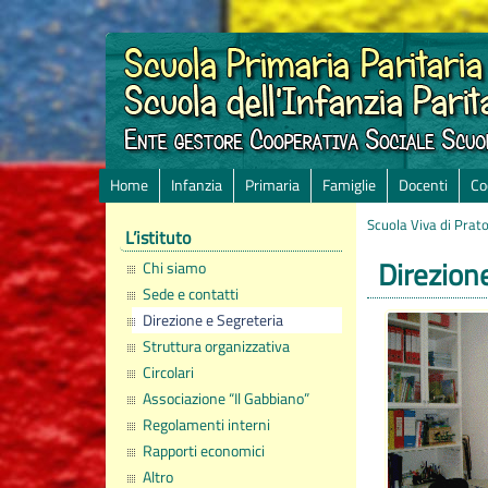
Home
Infanzia
Primaria
Famiglie
Docenti
Co
Scuola Viva di Prat
L’istituto
Direzion
Chi siamo
Sede e contatti
Direzione e Segreteria
Struttura organizzativa
Circolari
Associazione “Il Gabbiano”
Regolamenti interni
Rapporti economici
Altro