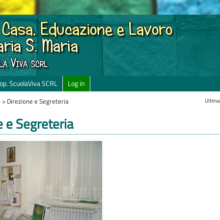
op. ScuolaViva SCRL
Log in
Ultima
o
>
Direzione e Segreteria
e e Segreteria