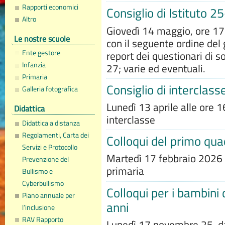
Rapporti economici
Consiglio di Istituto 2
Altro
Giovedì 14 maggio, ore 17.0
Le nostre scuole
con il seguente ordine del g
Ente gestore
report dei questionari di s
Infanzia
27; varie ed eventuali.
Primaria
Consiglio di interclass
Galleria fotografica
Lunedì 13 aprile alle ore 16
Didattica
interclasse
Didattica a distanza
Regolamenti, Carta dei
Colloqui del primo qu
Servizi e Protocollo
Martedì 17 febbraio 2026 c
Prevenzione del
primaria
Bullismo e
Cyberbullismo
Colloqui per i bambini 
Piano annuale per
anni
l’inclusione
RAV Rapporto
Lunedì 17 novembre 25 dal