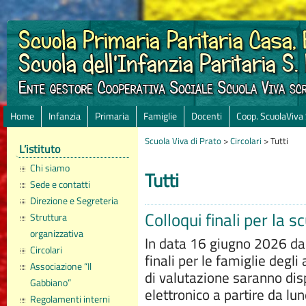
Home
Infanzia
Primaria
Famiglie
Docenti
Coop. ScuolaViva
Scuola Viva di Prato
>
Circolari
>
Tutti
L’istituto
Chi siamo
Tutti
Sede e contatti
Direzione e Segreteria
Colloqui finali per la s
Struttura
organizzativa
In data 16 giugno 2026 dal
Circolari
finali per le famiglie degli
Associazione “Il
di valutazione saranno disp
Gabbiano”
elettronico a partire da l
Regolamenti interni