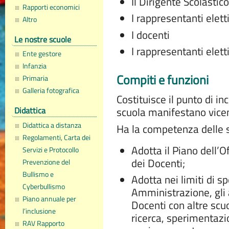
Il Dirigente Scolastico
Rapporti economici
I rappresentanti eletti
Altro
I docenti
Le nostre scuole
I rappresentanti elet
Ente gestore
Infanzia
Compiti e funzioni
Primaria
Galleria fotografica
Costituisce il punto di in
Didattica
scuola manifestano vicen
Didattica a distanza
Ha la competenza delle s
Regolamenti, Carta dei
Adotta il Piano dell’O
Servizi e Protocollo
dei Docenti;
Prevenzione del
Bullismo e
Adotta nei limiti di sp
Cyberbullismo
Amministrazione, gli 
Piano annuale per
Docenti con altre scuol
l’inclusione
ricerca, sperimentazi
RAV Rapporto