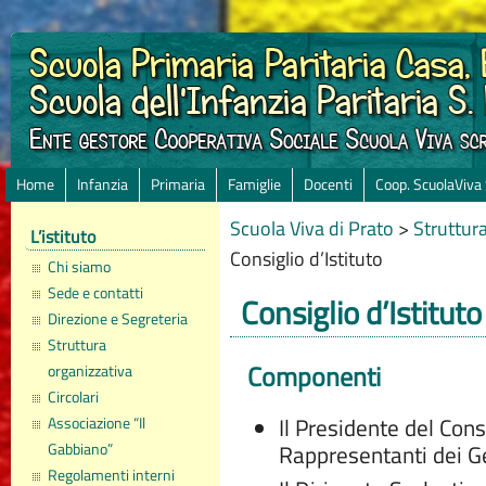
Home
Infanzia
Primaria
Famiglie
Docenti
Coop. ScuolaViva
Scuola Viva di Prato
>
Struttur
L’istituto
Consiglio d’Istituto
Chi siamo
Sede e contatti
Consiglio d’Istituto
Direzione e Segreteria
Struttura
Componenti
organizzativa
Circolari
Il Presidente del Consi
Associazione “Il
Gabbiano”
Rappresentanti dei Ge
Regolamenti interni