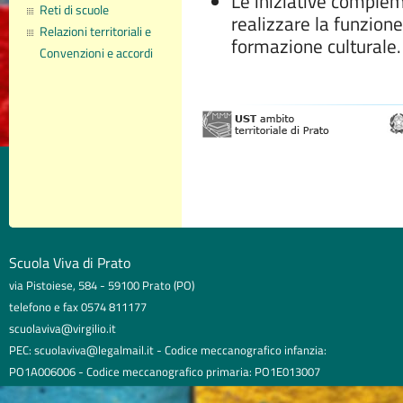
Le iniziative complem
Reti di scuole
realizzare la funzion
Relazioni territoriali e
formazione culturale.
Convenzioni e accordi
Scuola Viva di Prato
via Pistoiese, 584 - 59100 Prato (PO)
telefono e fax 0574 811177
scuolaviva@virgilio.it
PEC: scuolaviva@legalmail.it - Codice meccanografico infanzia:
PO1A006006 - Codice meccanografico primaria: PO1E013007