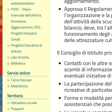
aggiornamento;
autovalutazione
Approva il Regolament
PTOF – Piano
l’organizzazione e la
triennale dell’offerta
dell’attività della scuo
formativa,
bilancio; deve, tra l’al
Aggiornamenti, PEZ-
funzionamento degli a
Progetti Educativi
delle attrezzature cult
Zonali
Progetto Educativo di
Istituto
Il Consiglio di Istituto 
Libri di testo
Contatti con le altre s
Biblioteca
scambi di informazion
Servizi online
eventuali iniziative d
Come fare per
La partecipazione dell’
Modulistica
ricreative di particol
Territorio
Forme e modalità per 
Ubicazione scuola
assistenziali che pos
Trasporti