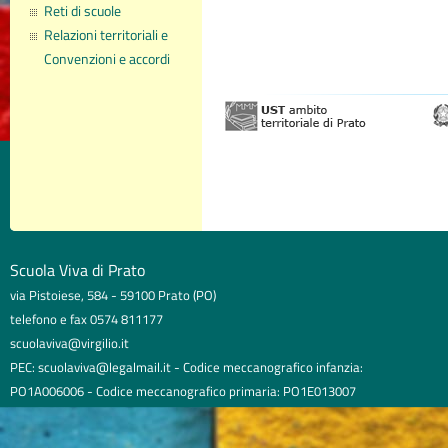
Reti di scuole
Relazioni territoriali e
Convenzioni e accordi
Scuola Viva di Prato
via Pistoiese, 584 - 59100 Prato (PO)
telefono e fax 0574 811177
scuolaviva@virgilio.it
PEC: scuolaviva@legalmail.it - Codice meccanografico infanzia:
PO1A006006 - Codice meccanografico primaria: PO1E013007