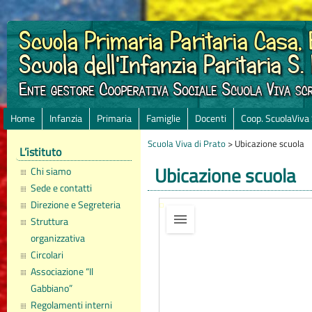
Home
Infanzia
Primaria
Famiglie
Docenti
Coop. ScuolaViva
Scuola Viva di Prato
>
Ubicazione scuola
L’istituto
Ubicazione scuola
Chi siamo
Sede e contatti
Direzione e Segreteria
Struttura
organizzativa
Circolari
Associazione “Il
Gabbiano”
Regolamenti interni