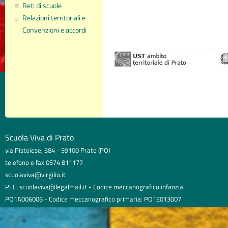
Reti di scuole
Relazioni territoriali e
Convenzioni e accordi
Scuola Viva di Prato
via Pistoiese, 584 - 59100 Prato (PO)
telefono e fax 0574 811177
scuolaviva@virgilio.it
PEC: scuolaviva@legalmail.it - Codice meccanografico infanzia:
PO1A006006 - Codice meccanografico primaria: PO1E013007