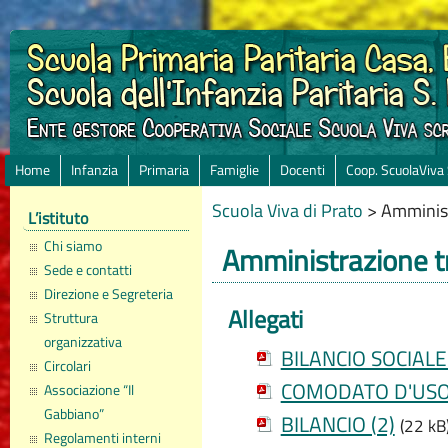
Home
Infanzia
Primaria
Famiglie
Docenti
Coop. ScuolaViva
Scuola Viva di Prato
>
Amminist
L’istituto
Chi siamo
Amministrazione t
Sede e contatti
Direzione e Segreteria
Allegati
Struttura
organizzativa
BILANCIO SOCIAL
Circolari
COMODATO D'US
Associazione “Il
Gabbiano”
BILANCIO (2)
(22 kB
Regolamenti interni