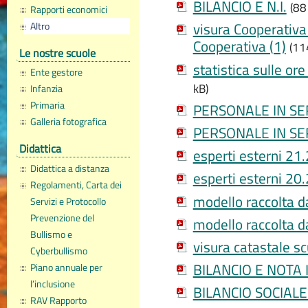
BILANCIO E N.I.
(88
Rapporti economici
Altro
visura Cooperativa 
Cooperativa (1)
(11
Le nostre scuole
statistica sulle or
Ente gestore
kB)
Infanzia
Primaria
PERSONALE IN SE
Galleria fotografica
PERSONALE IN SE
Didattica
esperti esterni 21
Didattica a distanza
esperti esterni 20
Regolamenti, Carta dei
modello raccolta d
Servizi e Protocollo
Prevenzione del
modello raccolta d
Bullismo e
visura catastale s
Cyberbullismo
BILANCIO E NOTA
Piano annuale per
l’inclusione
BILANCIO SOCIALE
RAV Rapporto