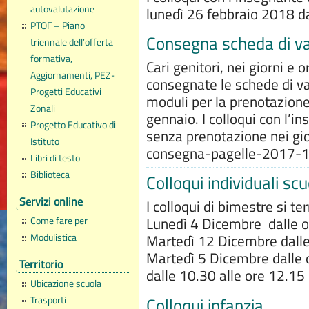
autovalutazione
lunedì 26 febbraio 2018 da
PTOF – Piano
Consegna scheda di va
triennale dell’offerta
formativa,
Cari genitori, nei giorni e o
Aggiornamenti, PEZ-
consegnate le schede di va
Progetti Educativi
moduli per la prenotazione
Zonali
gennaio. I colloqui con l’i
Progetto Educativo di
senza prenotazione nei giorn
Istituto
consegna-pagelle-2017-1
Libri di testo
Biblioteca
Colloqui individuali sc
Servizi online
I colloqui di bimestre si t
Come fare per
Lunedì 4 Dicembre dalle o
Modulistica
Martedì 12 Dicembre dalle 
Martedì 5 Dicembre dalle o
Territorio
dalle 10.30 alle ore 12.
Ubicazione scuola
Colloqui infanzia
Trasporti