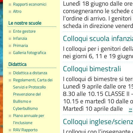
Lunedì 18 giugno dalle ore
Rapporti economici
consegneranno le schede d
Altro
l’ordine di arrivo. I genitor
Le nostre scuole
scheda in direzione venerd
Ente gestore
Colloqui scuola infanzi
Infanzia
Primaria
I colloqui per i genitori de
Galleria fotografica
nei giorni 6, 11 e 19 giugn
Didattica
Colloqui bimestrali
Didattica a distanza
I colloqui di bimestre si te
Regolamenti, Carta dei
Lunedì 9 aprile dalle ore 1
Servizi e Protocollo
8.30 alle 10.15 CLASSE II –
Prevenzione del
10.15 e martedì 10 dalle o
Bullismo e
Martedì 10 aprile dalle
»
Cyberbullismo
Piano annuale per
Colloqui inglese/scien
l’inclusione
RAV Rapporto
I colloqui con l’insegnante