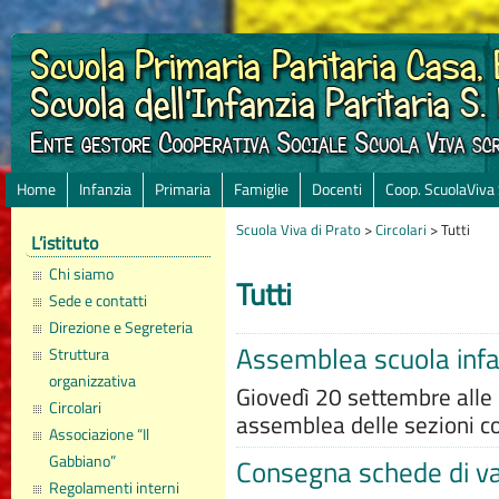
Home
Infanzia
Primaria
Famiglie
Docenti
Coop. ScuolaViva
Scuola Viva di Prato
>
Circolari
>
Tutti
L’istituto
Chi siamo
Tutti
Sede e contatti
Direzione e Segreteria
Assemblea scuola infa
Struttura
organizzativa
Giovedì 20 settembre alle o
Circolari
assemblea delle sezioni con
Associazione “Il
Gabbiano”
Consegna schede di va
Regolamenti interni